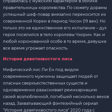
справилась с мужским характером в облике
правительницы королевства. По сюжету дорамы
успешный шеф-повар внезапно переносится из
современной Кореи в период Чосон (19 век). Но
только это не единственное его испытание – дух
героя поселился в тело королевы Чхорин. Как и
любой коронованной особе в то время, девушке
все время угрожает опасность.
История девятихвостого лиса
Мифический лис Ли Ён под видом
современного мужчины защищает людей от
опасных сверхъестественных существ и
одновременно разыскивает реинкарнацию
своей возлюбленной, погибшей несколько веков
назад. Захватывающий фэнтезийный сериал
"История девятихвостого лиса" 2020 года с