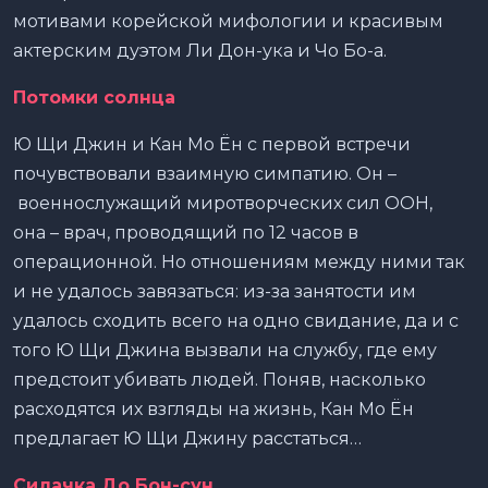
мотивами корейской мифологии и красивым
актерским дуэтом Ли Дон-ука и Чо Бо-а.
Потомки солнца
Ю Щи Джин и Кан Мо Ён с первой встречи
почувствовали взаимную симпатию. Он –
военнослужащий миротворческих сил ООН,
она – врач, проводящий по 12 часов в
операционной. Но отношениям между ними так
и не удалось завязаться: из-за занятости им
удалось сходить всего на одно свидание, да и с
того Ю Щи Джина вызвали на службу, где ему
предстоит убивать людей. Поняв, насколько
расходятся их взгляды на жизнь, Кан Мо Ён
предлагает Ю Щи Джину расстаться…
Силачка До Бон-сун