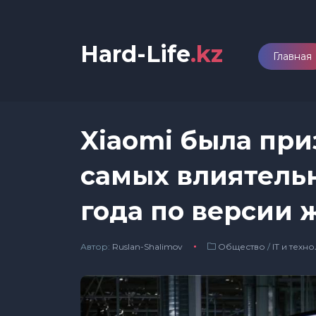
Hard-Life
.kz
Главная
Xiaomi была при
самых влиятель
года по версии 
Автор:
Ruslan-Shalimov
Общество
/
IT и техн