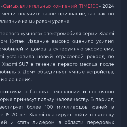
 «
Самых влиятельных компаний TIME100
» 2024
 чести получить такое признание, так как по
 влияние на мировом уровне.
 первого «умного» электромобиля серии Xiaomi
вом Китае. Издание высоко оценило усилия
омобилей и домов в суперумную экосистему,
mi установила новый отраслевой рекорд по
и Xiaomi SU7 в течение первого месяца после
омобиль x Дом» объединяет умные устройства,
ные решения.
естициям в базовые технологии и постоянно
торые принесут пользу человечеству. В период
вестирует более 100 миллиардов юаней в
е 15-20 лет Xiaomi планирует войти в пятерку
лей и стать лидером в области передовых