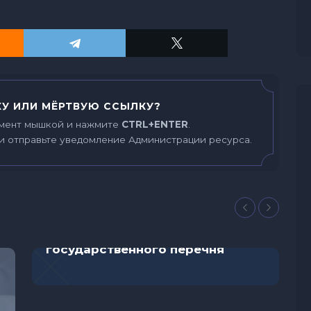
У ИЛИ МЁРТВУЮ ССЫЛКУ?
мент мышкой и нажмите
CTRL+ENTER
.
и отправьте уведомление Администрации ресурса.
Родители детей с НФ1 просят не
исключать жизненно
необходимое лечение из
государственного перечня