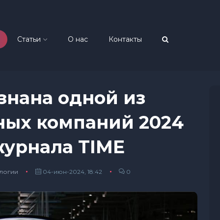
Статьи
О нас
Контакты
знана одной из
ных компаний 2024
журнала TIME
ологии
04-июн-2024, 18:42
0