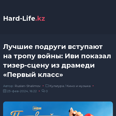
Hard-Life
.kz
Лучшие подруги вступают
на тропу войны: Иви показал
тизер-сцену из драмеди
«Первый класс»
Автор:
Ruslan-Shalimov
Культура
/
Кино и музыка
23-фев-2024, 16:22
0