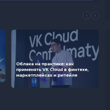
Облака на практике: как
применять VK Cloud в финтехе,
маркетплейсах и ритейле