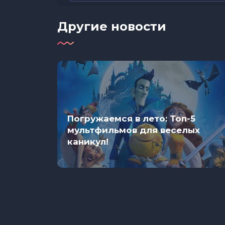
Другие новости
а
Погружаемся в лето: Топ-5
в таких
мультфильмов для веселых
каникул!