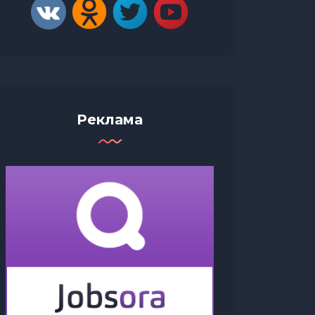
Реклама
Какова моя цель в жизни?
История Саймона Теофилуса
Бейли