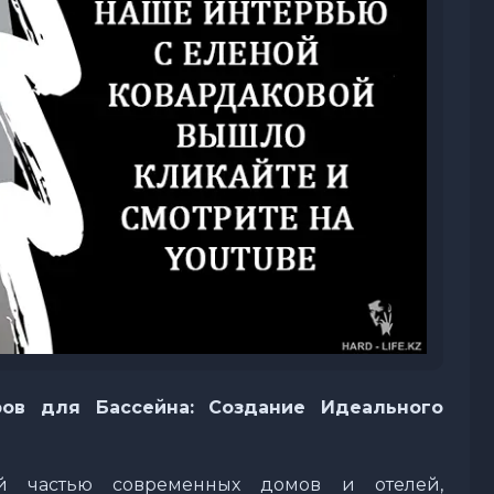
ров для Бассейна: Создание Идеального
ой частью современных домов и отелей,