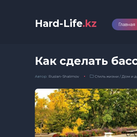
Hard-Life
.kz
Главная
Как сделать ба
Автор:
Ruslan-Shalimov
Стиль жизни
/
Дом и д