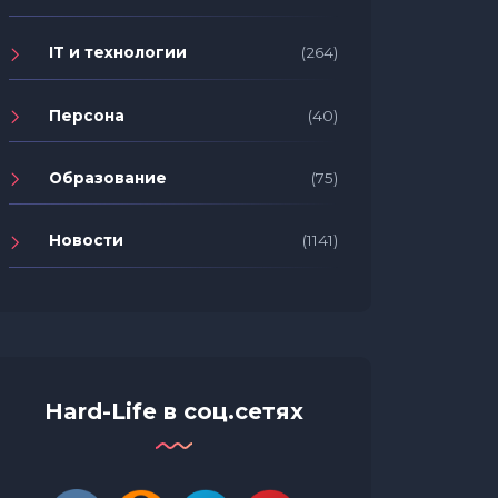
Coca-C
Десять оригинальных и
волшеб
креативных подарков к Новому
IT и технологии
(264)
праздн
Году от компании «Офис Деда
Мороза»
Персона
(40)
Образование
(75)
Новости
(1141)
Hard-Life в соц.сетях