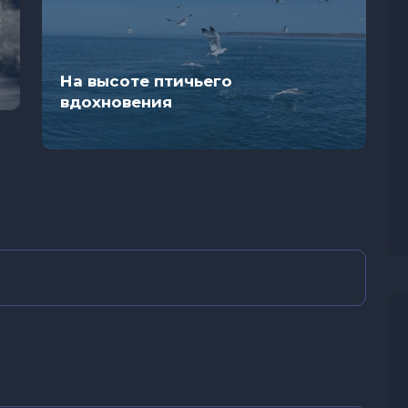
На высоте птичьего
вдохновения