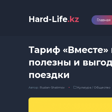
Hard-Life
.kz
Главная
Тариф «Вместе» 
полезны и выго
поездки
Автор:
Ruslan-Shalimov
Культура
/
Общество