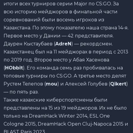
итоги всех турниров серии Major по CS:GO. За
всю историю мейджоров в финальной части
соревнований были восемь игроков из
Казахстана. По этому показателю наша страна 14-я.
Первое место у Дании — 42 представителя.
Даурен Кыстаубаев (
AdreN
) — рекордсмен.
Казахстанец был на 11 мейджорах в период с 2013
по 2019 год. Второе место у Абая Хасенова
(
HObbit
). Его команда семь раз пробивалась на
топовые турниры по CS:GO. А третье место делят
Рустем Телепов (
mou
) и Алексей Голубев (
Qikert
)
— по пять раз.
Также казахские киберспортсмены были
представлены на 15 из 19 мейджоров. Их не было
только на DreamHack Winter 2014, ESL One
Cologne 2015, DreamHack Open Cluj-Napoca 2015 и
BLAST Paris 2023.