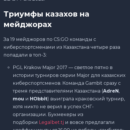
Триумфы казахов на
мейджорах
За 19 мейджоров по CS:GO команды с
киберспортсменами из Казахстана четыре раза
попадали в топ-3:
PGL Krakow Major 2017 — светлое пятно в
истории турниров серии Major для казахских
киберспортсменов. Команда Gambit сразу с
тремя представителями Казахстана (
AdreN
,
mou
и
HObbit
) выиграла краковский турнир,
хотя никто не верил в успех СНГ-
организации. Букмекеры из
подборки
Legalbet.tj
и вовсе предлагали