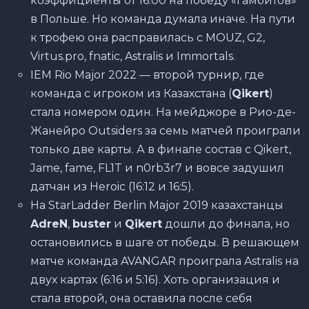
коэффициенты от 16.00 на победу «гамбитов»
в Польше. Но команда думала иначе. На пути
к трофею она расправилась с MOUZ, G2,
Virtus.pro, fnatic, Astralis и Immortals.
IEM Rio Major 2022 — второй турнир, где
команда с игроком из Казахстана (
Qikert
)
стала номером один. На мейджоре в Рио-де-
Жанейро Outsiders за семь матчей проиграли
только две карты. А в финале состав с Qikert,
Jame, fame, FL1T и n0rb3r7 и вовсе задушил
датчан из Heroic (16:12 и 16:5).
На StarLadder Berlin Major 2019 казахстанцы
AdreN
,
buster
и
Qikert
дошли до финала, но
остановились в шаге от победы. В решающем
матче команда AVANGAR проиграла Astralis на
двух картах (6:16 и 5:16). Хоть организация и
стала второй, она оставила после себя