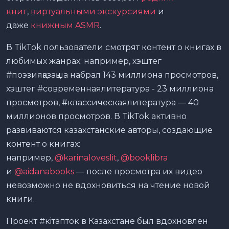
книг
,
виртуальными экскурсиями
и
даже
книжным ASMR
.
В TikTok пользователи смотрят контент о книгах в
любимых жанрах: например, хэштег
#поэзияқазақша набрал 143 миллиона просмотров,
хэштег #современнаялитература - 23 миллиона
просмотров, #классическаялитература — 40
миллионов просмотров. В TikTok активно
развиваются казахстанские авторы, создающие
контент о книгах:
например,
@karinaloveslit
,
@booklibra
и
@aidanabooks
— после просмотра их видео
невозможно не вдохновиться на чтение новой
книги.
Проект #кiтапток в Казахстане был вдохновлен