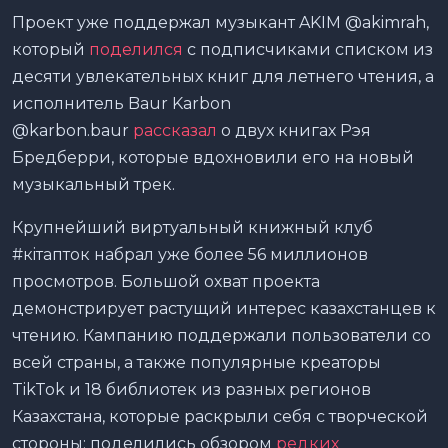
Проект уже поддержал музыкант AKIM @akimrah,
который
поделился
с подписчиками списком из
десяти увлекательных книг для летнего чтения, а
исполнитель Baur Karbon
@karbon.baur
рассказал
о двух книгах Рэя
Бредберри, которые вдохновили его на новый
музыкальный трек.
Крупнейший виртуальный книжный клуб
#кiтапток набрал уже более 56 миллионов
просмотров. Большой охват проекта
демонстрирует растущий интерес казахстанцев к
чтению. Кампанию поддержали пользователи со
всей страны, а также популярные креаторы
TikTok и 18 библиотек из разных регионов
Казахстана, которые раскрыли себя с творческой
стороны: поделились обзором
редких