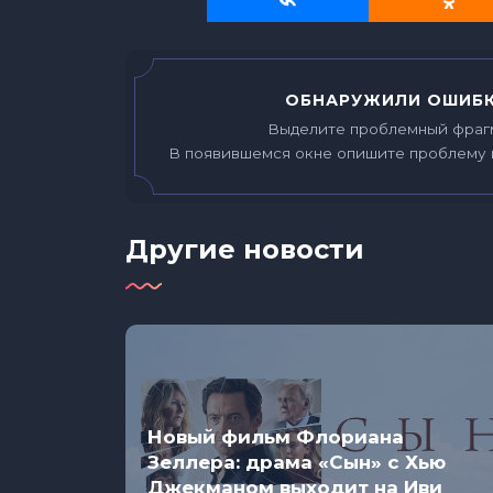
ОБНАРУЖИЛИ ОШИБК
Выделите проблемный фраг
В появившемся окне опишите проблему 
Другие новости
Новый фильм Флориана
Зеллера: драма «Сын» с Хью
обычно
Джекманом выходит на Иви