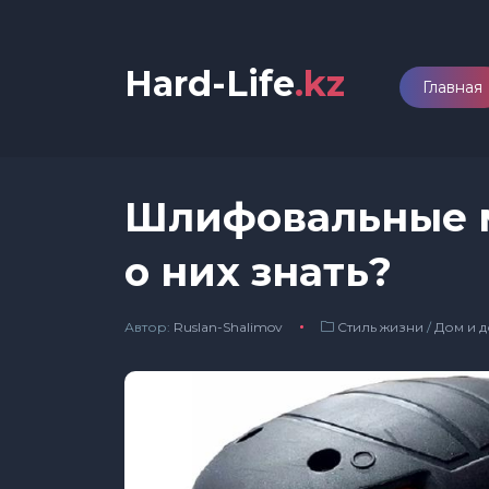
Hard-Life
.kz
Главная
Шлифовальные м
о них знать?
Автор:
Ruslan-Shalimov
Стиль жизни
/
Дом и д