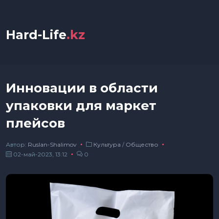
Hard-Life
.kz
Инновации в области
упаковки для маркет
плейсов
Автор:
Ruslan-Shalimov
Культура
/
Общество
02-май-2023, 13:12
0