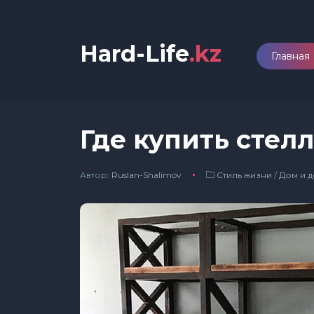
Hard-Life
.kz
Главная
Где купить стел
Автор:
Ruslan-Shalimov
Стиль жизни
/
Дом и д