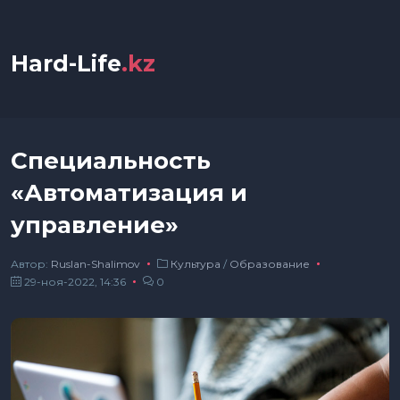
Hard-Life
.kz
Специальность
«Автоматизация и
управление»
Автор:
Ruslan-Shalimov
Культура
/
Образование
29-ноя-2022, 14:36
0