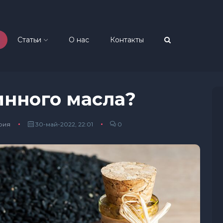
Статьи
О нас
Контакты
инного масла?
рия
30-май-2022, 22:01
0