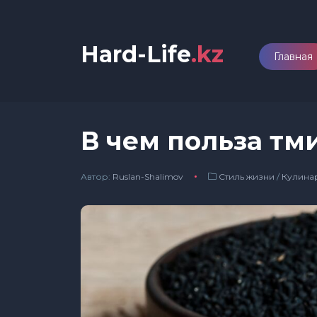
Hard-Life
.kz
Главная
В чем польза тм
Автор:
Ruslan-Shalimov
Стиль жизни
/
Кулина