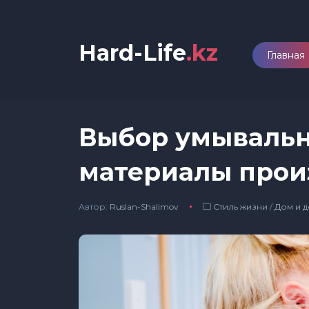
Hard-Life
.kz
Главная
Выбор умывальн
материалы прои
Автор:
Ruslan-Shalimov
Стиль жизни
/
Дом и д