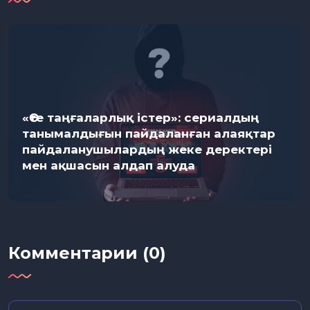
«Өте таңғаларлық істер»: сериалдың
танымалдығын пайдаланған алаяқтар
пайдаланушылардың жеке деректері
мен ақшасын алдап алуда
Комментарии (0)