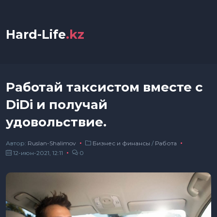
Hard-Life
.kz
Работай таксистом вместе с
DiDi и получай
удовольствие.
Автор:
Ruslan-Shalimov
Бизнес и финансы
/
Работа
12-июн-2021, 12:11
0