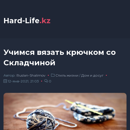
Hard-Life
.kz
Учимся вязать крючком со
Складчиной
Автор:
Ruslan-Shalimov
Стиль жизни
/
Дом и досуг
12-янв-2021, 21:03
0