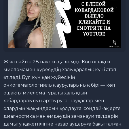
Жыл сайын 28 наурызда әлемде Көп ошақты
миеломамен күресудің халықаралық күні атап
өтіледі. Бұл күн қан жүйесінің
онкогематологиялық ауруларының бірі — көп
ошақты миелома туралы халықтың
хабардарлығын арттыруға, науқастар мен
олардың жақындарын қолдауға, сондай-ақ ерте
диагностика мен емдеудің заманауи тәсілдерін
дамыту қажеттілігіне назар аударуға бағытталған.