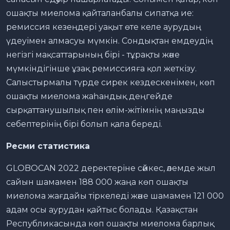
ошақты миелома қайталанбалы сипатқа ие:
ремиссия кезеңдері уақыт өте келе аурудың
үдеуімен алмасуы мүмкін. Сондықтан емдеудің
негізгі мақсаттарының бірі - тұрақты және
мүмкіндігінше ұзақ ремиссияға қол жеткізу.
Салыстырмалы түрде сирек кездескенімен, көп
ошақты миелома жаһандық деңгейде
сырқаттанушылық пен өлім-жітімнің маңызды
себептерінің бірі болып қала береді.
Ресми статистика
GLOBOCAN 2022 деректеріне сәйкес, әлемде жыл
сайын шамамен 188 000 жаңа көп ошақты
миелома жағдайы тіркеледі және шамамен 121 000
адам осы аурудан қайтыс болады. Қазақстан
Республикасында көп ошақты миелома барлық