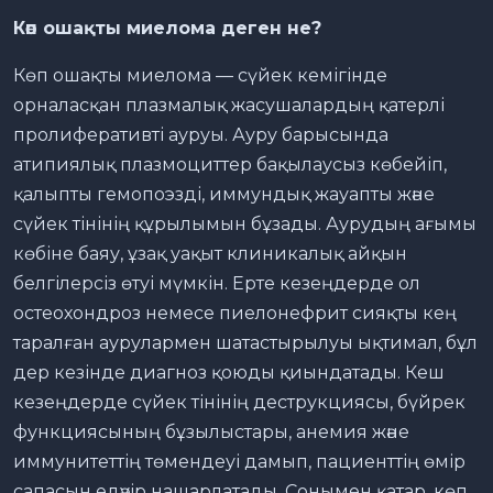
Көп ошақты миелома деген не?
Көп ошақты миелома — сүйек кемігінде
орналасқан плазмалық жасушалардың қатерлі
пролиферативті ауруы. Ауру барысында
атипиялық плазмоциттер бақылаусыз көбейіп,
қалыпты гемопоэзді, иммундық жауапты және
сүйек тінінің құрылымын бұзады. Аурудың ағымы
көбіне баяу, ұзақ уақыт клиникалық айқын
белгілерсіз өтуі мүмкін. Ерте кезеңдерде ол
остеохондроз немесе пиелонефрит сияқты кең
таралған аурулармен шатастырылуы ықтимал, бұл
дер кезінде диагноз қоюды қиындатады. Кеш
кезеңдерде сүйек тінінің деструкциясы, бүйрек
функциясының бұзылыстары, анемия және
иммунитеттің төмендеуі дамып, пациенттің өмір
сапасын едәуір нашарлатады. Сонымен қатар, көп