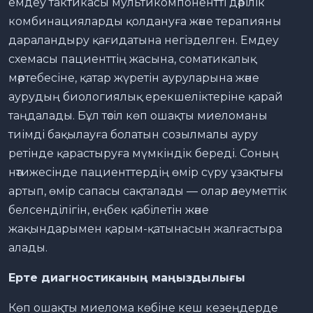
емдеу тактикасы мультикомпонентті дәрілік
комбинацияларды қолдануға және терапияны
дараландыру қағидатына негізделген. Емдеу
схемасы пациенттің жасына, соматикалық
мәртебесіне, қатар жүретін ауруларына және
аурудың биологиялық ерекшеліктеріне қарай
таңдалады. Бұл тәсіл көп ошақты миеломаны
тиімді бақылауға болатын созылмалы ауру
ретінде қарастыруға мүмкіндік береді. Соның
нәтижесінде пациенттердің өмір сүру ұзақтығы
артып, өмір сапасы сақталады — олар әлеуметтік
белсенділігін, еңбек қабілетін және
жақындарымен қарым-қатынасын жалғастыра
алады.
Ерте диагностиканың маңыздылығы
Көп ошақты миелома көбіне кеш кезеңдерде