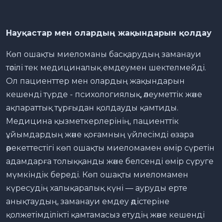
Науқастар мен олардың жақындарын қолдау
Көп ошақты миеломаны басқарудың заманауи
тәсілі тек медициналық емдеумен шектелмейді.
Ол пациенттер мен олардың жақындарын
кешенді түрде - психологиялық, әлеуметтік және
ақпараттық тұрғыдан қолдауды қамтиды.
Медицина қызметкерлерінің, пациенттік
ұйымдардың және қоғамның үйлесімді өзара
әрекеттестігі көп ошақты миеломамен өмір сүретін
адамдарға толыққанды және белсенді өмір сүруге
мүмкіндік береді. Көп ошақты миеломамен
күресудің халықаралық күні — ауруды ерте
анықтаудың, заманауи емдеу әдістеріне
қолжетімділікті қамтамасыз етудің және кешенді