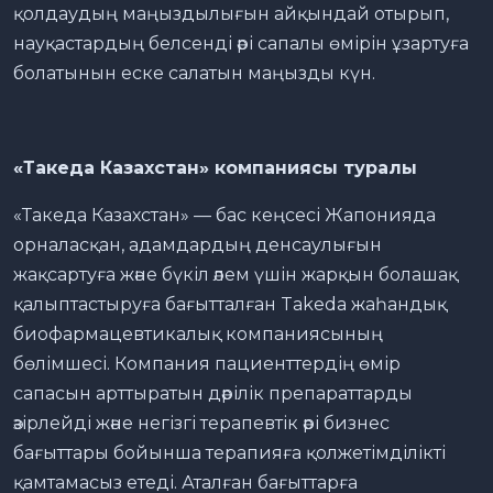
қолдаудың маңыздылығын айқындай отырып,
науқастардың белсенді әрі сапалы өмірін ұзартуға
болатынын еске салатын маңызды күн.
«Такеда Казахстан» компаниясы туралы
«Такеда Казахстан» — бас кеңсесі Жапонияда
орналасқан, адамдардың денсаулығын
жақсартуға және бүкіл әлем үшін жарқын болашақ
қалыптастыруға бағытталған Takeda жаһандық
биофармацевтикалық компаниясының
бөлімшесі. Компания пациенттердің өмір
сапасын арттыратын дәрілік препараттарды
әзірлейді және негізгі терапевтік әрі бизнес
бағыттары бойынша терапияға қолжетімділікті
қамтамасыз етеді. Аталған бағыттарға