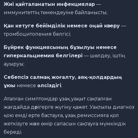
Жиі қайталанатын инфекциялар
—
иммунитеттің төмендеуіне байланысты;
Қан кетуге бейімділік немесе оңай көгеру
—
тромбоцитопения белгісі;
Бүйрек функциясының бұзылуы немесе
гиперкальциемия белгілері
— шөлдеу, іштің
ауыруы;
Себепсіз салмақ жоғалту, аяқ-қолдардың
ұюы
немесе
әлсіздігі
.
Аталған симптомдар ұзақ уақыт сақталған
жағдайда дәрігерге жүгіну қажет. Уақтылы диагноз
қою емді ерте бастауға, ұзақ ремиссияға қол
жеткізуге және өмір сапасын сақтауға мүмкіндік
береді.