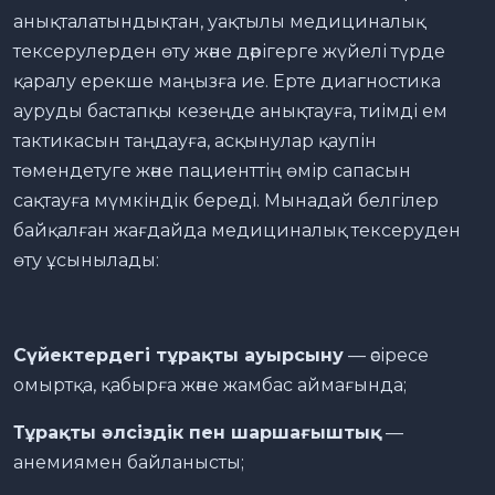
анықталатындықтан, уақтылы медициналық
тексерулерден өту және дәрігерге жүйелі түрде
қаралу ерекше маңызға ие. Ерте диагностика
ауруды бастапқы кезеңде анықтауға, тиімді ем
тактикасын таңдауға, асқынулар қаупін
төмендетуге және пациенттің өмір сапасын
сақтауға мүмкіндік береді. Мынадай белгілер
байқалған жағдайда медициналық тексеруден
өту ұсынылады:
Сүйектердегі тұрақты ауырсыну
— әсіресе
омыртқа, қабырға және жамбас аймағында;
Тұрақты әлсіздік пен шаршағыштық
—
анемиямен байланысты;