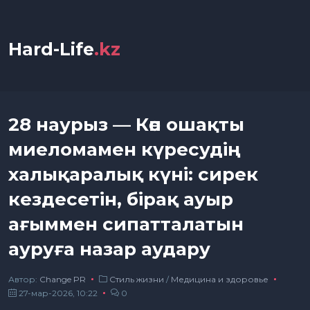
Hard-Life
.kz
28 наурыз — Көп ошақты
миеломамен күресудің
халықаралық күні: сирек
кездесетін, бірақ ауыр
ағыммен сипатталатын
ауруға назар аудару
Автор:
Сhange PR
Стиль жизни
/
Медицина и здоровье
27-мар-2026, 10:22
0