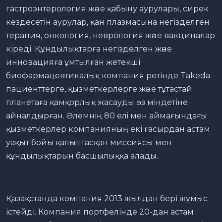
гастроэнтерология және қабыну аурулары, сирек
кездесетін аурулар, қан плазмасына негізделген
терапия, онкология, неврология және вакциналар
кіреді. Құндылықтарға негізделген және
инновацияға ұмтылған жетекші
биофармацевтикалық компания ретінде Takeda
пациенттерге, қызметкерлерге және тұтастай
планетаға қамқорлық жасауды өз міндетіне
айналдырған. Әлемнің 80 елi мен аймағындағы
қызметкерлер компанияның екі ғасырдан астам
уақыт бойы қалыптасқан миссиясы мен
құндылықтарын басшылыққа алады.
Қазақстанда компания 2013 жылдан бері жұмыс
істейді. Компания портфелінде 20-дан астам