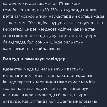
қатерлі ісіктердің шамамен 1%-ын және
гемобластоздардың 10–13%-ын құрайды. Алғаш
рет диагноз қойылған науқастардың орташа жасы
— шамамен 70 жас, бұл аурудың жасқа тәуелділігін
көрсетеді. Сирек кездесетіндігіне қарамастан,
соңғы жылдары елде аурушаңдықтың өсу үрдісі
байқалады, бұл, соның ішінде, халықтың
қартаюымен де байланысты.
Емдеудің заманауи тәсілдері
Қазақстан медициналық қауымдастығы
инновациялық дәрілік препараттарды, соның
ішінде таргеттік терапияны және сүйек кемігін
трансплантациялауды қамтитын заманауи
клиникалық хаттамаларды белсенді түрде
енгізуде. Қазіргі таңда көп ошақты миеломаны