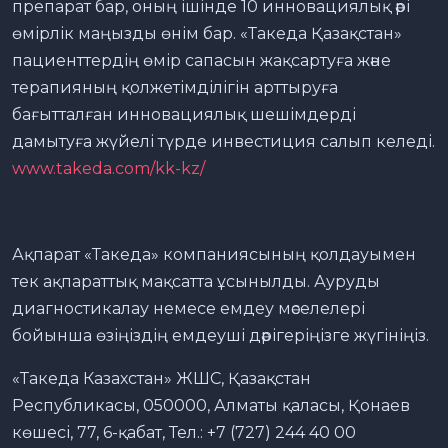
препарат бар, оның ішінде 10 инновациялық әрі
өмірлік маңызды өнім бар. «Такеда Қазақстан»
пациенттердің өмір сапасын жақсартуға және
терапияның қолжетімділігін арттыруға
бағытталған инновациялық шешімдерді
дамытуға жүйелі түрде инвестиция салып келеді.
www.takeda.com/kk-kz/
Ақпарат «Такеда» компаниясының қолдауымен
тек ақпараттық мақсатта ұсынылды. Ауруды
диагностикалау немесе емдеу мәселелері
бойынша өзіңіздің емдеуші дәрігеріңізге жүгініңіз.
«Такеда Казахстан» ЖШС, Қазақстан
Республикасы, 050000, Алматы қаласы, Қонаев
көшесі, 77, 6-қабат, Тел.: +7 (727) 244 40 00