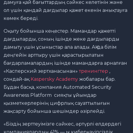
дамуға қай бағыттардың сәйкес келетінін және
ол үшін қандай дағдылар қажет екенін анықтауға
көмек береді.
Оқыту бойынша кеңестер. Мамандар қажетті
дағдыларды, соның ішінде жеке дағдыларды
дамыту үшін ұсыныстар ала алады. АҚ-да білім
деңгейін арттыру үшін қарастырылатын
бағдарламалардың ішінде мамандарға арналған
«Касперский зертханасынан»
тренингтер
,
сондай-ақ
Kaspersky Academy
жобалары бар.
Бұдан басқа, компания Automated Security
Awareness Platform сияқты ұйымдар
қызметкерлерінің цифрлық сауаттылығын
жақсарту бойынша шешімдер әзірлейді.
«Біздің зерттеуімізге сәйкес, әртүрлі елдердегі
компаниялардың 41% — ы киберқауіпсіздік