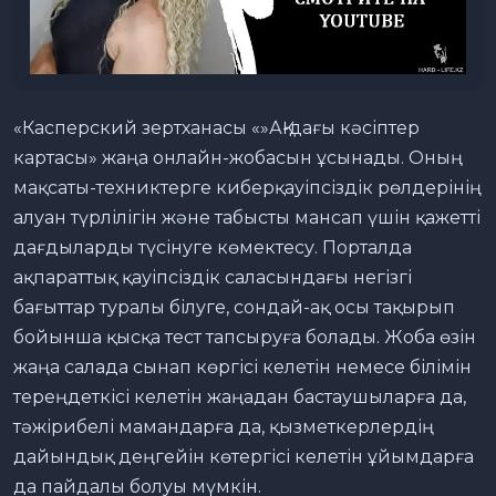
«Касперский зертханасы «»АҚ-дағы кәсіптер
картасы» жаңа онлайн-жобасын ұсынады. Оның
мақсаты-техниктерге киберқауіпсіздік рөлдерінің
алуан түрлілігін және табысты мансап үшін қажетті
дағдыларды түсінуге көмектесу. Порталда
ақпараттық қауіпсіздік саласындағы негізгі
бағыттар туралы білуге, сондай-ақ осы тақырып
бойынша қысқа тест тапсыруға болады. Жоба өзін
жаңа салада сынап көргісі келетін немесе білімін
тереңдеткісі келетін жаңадан бастаушыларға да,
тәжірибелі мамандарға да, қызметкерлердің
дайындық деңгейін көтергісі келетін ұйымдарға
да пайдалы болуы мүмкін.