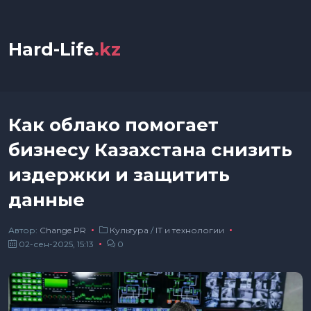
Hard-Life
.kz
Как облако помогает
бизнесу Казахстана снизить
издержки и защитить
данные
Автор:
Сhange PR
Культура
/
IT и технологии
02-сен-2025, 15:13
0