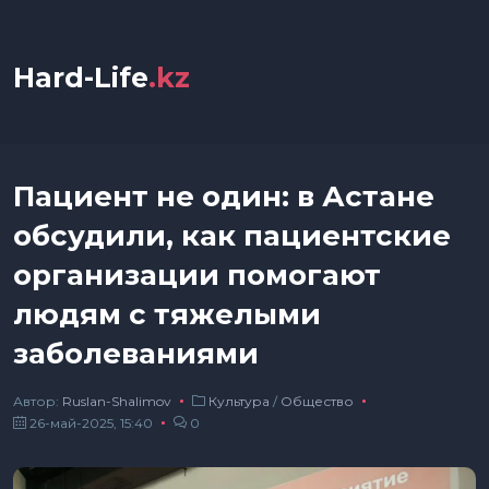
Hard-Life
.kz
Пациент не один: в Астане
обсудили, как пациентские
организации помогают
людям с тяжелыми
заболеваниями
Автор:
Ruslan-Shalimov
Культура
/
Общество
26-май-2025, 15:40
0