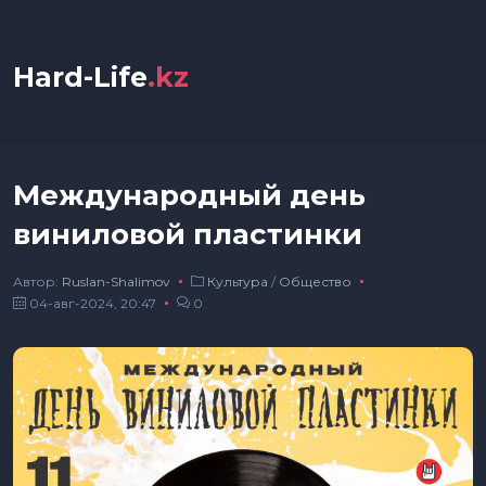
Hard-Life
.kz
Международный день
виниловой пластинки
Автор:
Ruslan-Shalimov
Культура
/
Общество
04-авг-2024, 20:47
0