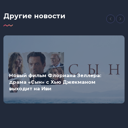
Другие новости
Новый фильм Флориана Зеллера:
драма «Сын» с Хью Джекманом
выходит на Иви