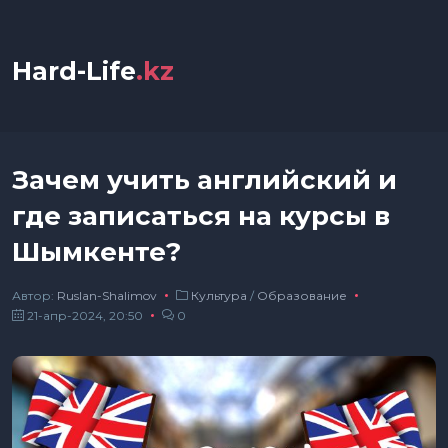
Hard-Life
.kz
Зачем учить английский и
где записаться на курсы в
Шымкенте?
Автор:
Ruslan-Shalimov
Культура
/
Образование
21-апр-2024, 20:50
0