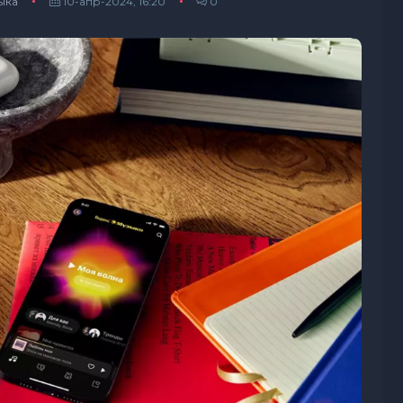
ыка
10-апр-2024, 16:20
0