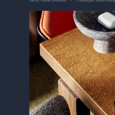
Автор:
Ruslan-Shalimov
Культура
/
Кино и муз