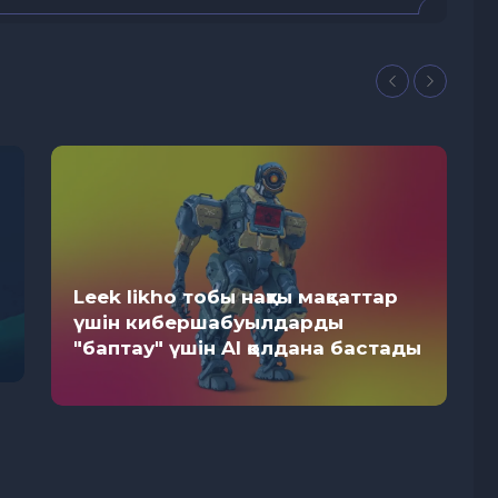
Leek likho тобы нақты мақсаттар
үшін кибершабуылдарды
"баптау" үшін AI қолдана бастады