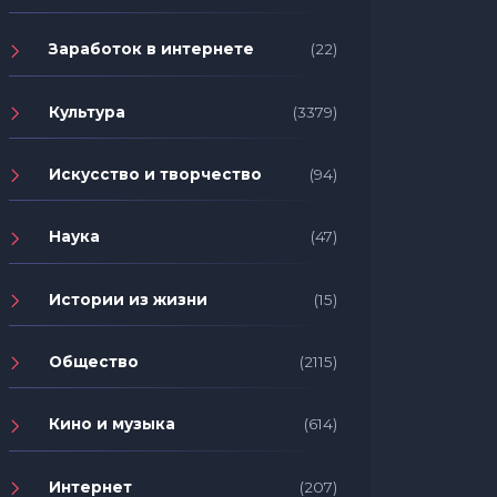
Заработок в интернете
(22)
Культура
(3379)
Искусство и творчество
(94)
Наука
(47)
Вперед к победе: топ-5 фильмов
для просмотра во время
15 спо
Истории из жизни
(15)
Олимпиады
женоне
Общество
(2115)
Кино и музыка
(614)
Интернет
(207)