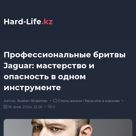
Hard-Life
.kz
Профессиональные бритвы
Jaguar: мастерство и
опасность в одном
инструменте
Автор:
Ruslan-Shalimov
Стиль жизни
/
Красота и макияж
16-фев-2024, 12:26
0