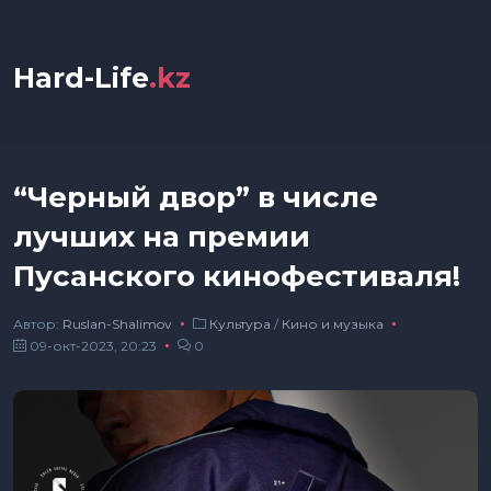
Hard-Life
.kz
“Черный двор” в числе
лучших на премии
Пусанского кинофестиваля!
Автор:
Ruslan-Shalimov
Культура
/
Кино и музыка
09-окт-2023, 20:23
0