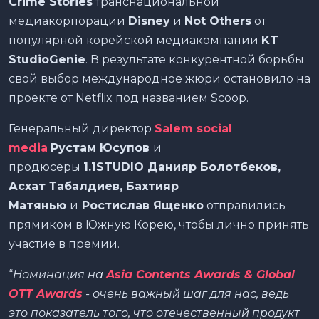
Crime Stories
транснациональной
медиакорпорации
Disney
и
Not Others
от
популярной корейской медиакомпании
KT
StudioGenie
. В результате конкурентной борьбы
свой выбор международное жюри остановило на
проекте от Netflix под названием Scoop.
Генеральный директор
Salem social
media
Рустам Юсупов
и
продюсеры
1.1
STUDIO
Данияр Болотбеков,
Асхат Табалдиев, Бахтияр
Матянью
и
Ростислав Ященко
отправились
прямиком в Южную Корею, чтобы лично принять
участие в премии.
“
Номинация на
Asia Contents Awards & Global
OTT Awards
- очень важный шаг для нас, ведь
это показатель того, что отечественный продукт