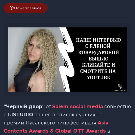
Пожаловаться
“Черный двор”
от
Salem social media
совместно
с
1.1
STUDIO
вошел в список лучших на
премии Пусанского кинофестиваля
Asia
Contents Awards & Global OTT Awards
в