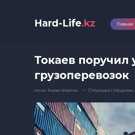
Hard-Life
.kz
Главная
Токаев поручил 
грузоперевозок
Автор:
Ruslan-Shalimov
Культура
/
Общество