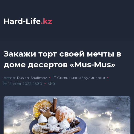
Hard-Life
.kz
Закажи торт своей мечты в
доме десертов «Mus-Mus»
Автор:
Ruslan-Shalimov
Стиль жизни
/
Кулинария
14-фев-2022, 16:30
0