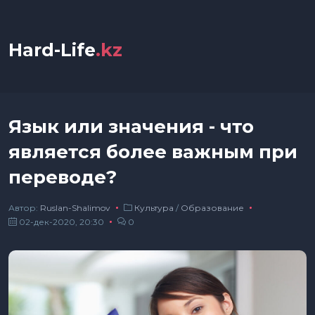
Hard-Life
.kz
Язык или значения - что
является более важным при
переводе?
Автор:
Ruslan-Shalimov
Культура
/
Образование
02-дек-2020, 20:30
0